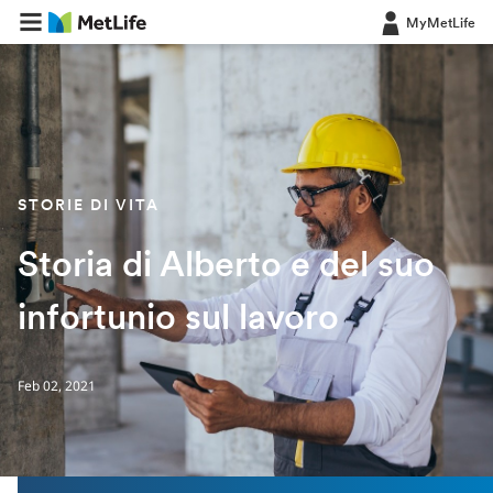
MyMetLife
STORIE DI VITA
Storia di Alberto e del suo
infortunio sul lavoro
Feb 02, 2021