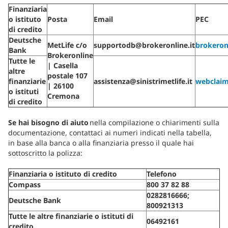
Finanziaria
o istituto
Posta
Email
PEC
di credito
Deutsche
MetLife c/o
supportodb@brokeronline.it
brokeron
Bank
Brokeronline
Tutte le
| Casella
altre
postale 107
finanziarie
assistenza@sinistrimetlife.it
webclai
| 26100
o istituti
Cremona
di credito
Se hai bisogno di aiuto
nella compilazione o chiarimenti sulla
documentazione, contattaci ai numeri indicati nella tabella,
in base alla banca o alla finanziaria presso il quale hai
sottoscritto la polizza:
Finanziaria o istituto di credito
Telefono
Compass
800 37 82 88
0282816666;
Deutsche Bank
800921313
Tutte le altre finanziarie o istituti di
06492161
credito