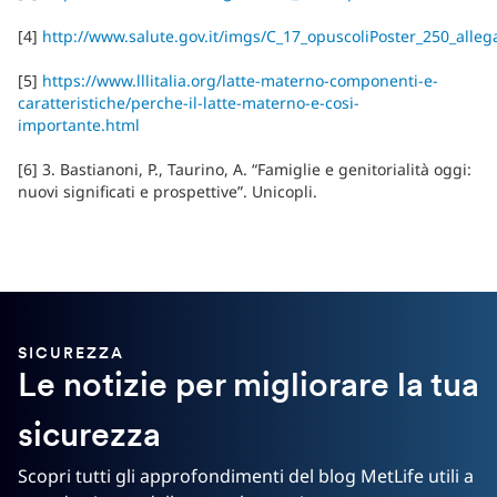
[4]
http://www.salute.gov.it/imgs/C_17_opuscoliPoster_250_alleg
[5]
https://www.lllitalia.org/latte-materno-componenti-e-
caratteristiche/perche-il-latte-materno-e-cosi-
importante.html
[6] 3. Bastianoni, P., Taurino, A. “Famiglie e genitorialità oggi:
nuovi significati e prospettive”. Unicopli.
SICUREZZA
Le notizie per migliorare la tua
sicurezza
Scopri tutti gli approfondimenti del blog MetLife utili a