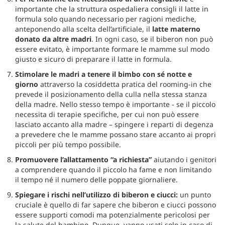
importante che la struttura ospedaliera consigli il latte in
formula solo quando necessario per ragioni mediche,
anteponendo alla scelta dell’artificiale, il
latte materno
donato da altre madri
. In ogni caso, se il biberon non può
essere evitato, è importante formare le mamme sul modo
giusto e sicuro di preparare il latte in formula.
Stimolare le madri a tenere il bimbo con sé notte e
giorno
attraverso la cosiddetta pratica del rooming-in che
prevede il posizionamento della culla nella stessa stanza
della madre. Nello stesso tempo è importante - se il piccolo
necessita di terapie specifiche, per cui non può essere
lasciato accanto alla madre – spingere i reparti di degenza
a prevedere che le mamme possano stare accanto ai propri
piccoli per più tempo possibile.
Promuovere l’allattamento “a richiesta”
aiutando i genitori
a comprendere quando il piccolo ha fame e non limitando
il tempo né il numero delle poppate giornaliere.
Spiegare i rischi nell’utilizzo di biberon e ciucci:
un punto
cruciale è quello di far sapere che biberon e ciucci possono
essere supporti comodi ma potenzialmente pericolosi per
la salute del bambino. Dunque, vanno usati solo in caso di