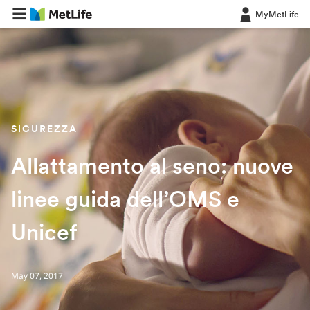
MyMetLife
SICUREZZA
Allattamento al seno: nuove
linee guida dell’OMS e
Unicef
May 07, 2017