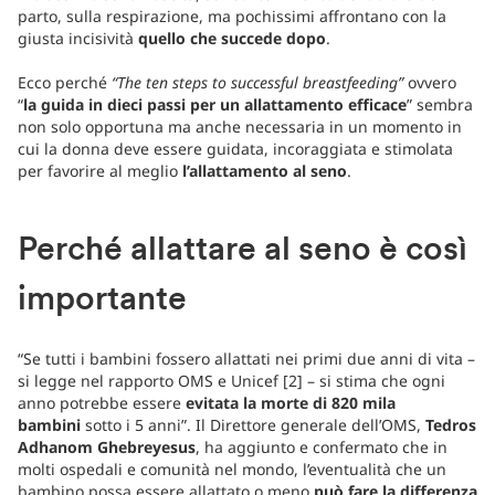
parto, sulla respirazione, ma pochissimi affrontano con la
giusta incisività
quello che succede dopo
.
Ecco perché
“The ten steps to successful breastfeeding”
ovvero
“
la guida in dieci passi per un allattamento efficace
” sembra
non solo opportuna ma anche necessaria in un momento in
cui la donna deve essere guidata, incoraggiata e stimolata
per favorire al meglio
l’allattamento al seno
.
Perché allattare al seno è così
importante
“Se tutti i bambini fossero allattati nei primi due anni di vita –
si legge nel rapporto OMS e Unicef [2] – si stima che ogni
anno potrebbe essere
evitata la morte di 820 mila
bambini
sotto i 5 anni”. Il Direttore generale dell’OMS,
Tedros
Adhanom Ghebreyesus
, ha aggiunto e confermato che in
molti ospedali e comunità nel mondo, l’eventualità che un
bambino possa essere allattato o meno
può fare la differenza