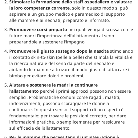
Stimolare la formazione dello staff ospedaliero e valutare
la loro competenza corrente,
solo in questo modo si può
aspirare a un gruppo
medico e paramedico
di supporto
alle mamme e ai neonati, preparato e informato.
Promuovere corsi preparto
nei quali venga discussa con le
future madri l’importanza dell’allattamento al seno
preparandole a sostenere l’impegno.
Promuovere il giusto sostegno dopo la nascita
stimolando
il contatto skin-to-skin (pelle a pelle) che stimola la vitalità e
la ricerca naturale del seno da parte del neonato e
aiutando le mamme a trovare il modo giusto di attaccare il
bimbo per evitare dolori e problemi.
Aiutare e sostenere le madri a continuare
l’allattamento
perché i primi approcci possono non essere
semplici. Problematiche comuni come ragadi, mastiti,
indolenzimenti, possono scoraggiare le donne a
continuare. In questo senso il supporto di un esperto è
fondamentale: per trovare le posizioni corrette, per dare
informazioni pratiche, o semplicemente per rassicurare
sull’efficacia dell’allattamento.
Per le mamme che necessitano di un’integrazione
è