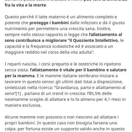
fra la vita e la morte
.
Questo perché il latte materno è un alimento completo e
potente che
protegge i bambini
dalle infezioni e dà il giusto
nutrimento per permettere una crescita sana. Inoltre,
sempre nello stesso rapporto si legge che
l’allattamento al
seno contribuisce a migliorare “il Quoziente Intellettivo,
le
capacità e la frequenza scolastiche ed è associato a un
maggiore reddito nel corso della vita adulta”.
I reparti nascita, i corsi preparto e le ostetriche lo ripetono
senza sosta:
l’allattamento è vitale per il bambino e salutare
per la mamma
. E le mamme italiane sembrano iniziare a
lavorare in questo senso: gli ultimi dati Istat a disposizione,
sintetizzati nella ricerca: “Gravidanza, parto e allattamento al
seno”[1] , parlano di un trend in crescita: l’85,5% delle
neomamme sceglie di allattare e lo fa almeno per 4,1 mesi in
maniera esclusiva.
Alcune mamme non possono o non riescono ad allattare i
propri bambini. In questo caso non bisogna farsene una
colpa: per fortuna esiste un supporto valido anche in questo