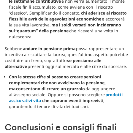
le settimane contributive
e non verrà aumentato il monte
fiscale fin lì accumulato, come avviene con il riscatto
“classico”. Semplificando il concetto,
chi aderisce al riscatto
flessibile avrà delle agevolazioni economiche
e accorcerà
la sua vita lavorativa,
ma i soldi versati non incideranno
sul “quantum” della pensione
che riceverà una volta in
quiescenza.
Sebbene
andare in pensione prima
possa rappresentare un
incentivo a riscattare la laurea, quest’ultimo aspetto potrebbe
costituire un freno, soprattutto
se pensiamo alle
alternative
presenti oggi sul mercato e alle cifre da sborsare.
Con le stesse cifre si possono creare pensioni
complementari che non avvicinano la pensione,
ma consentono di creare un gruzzolo
da aggiungere
all’assegno sociale. Oppure si possono scegliere
prodotti
assicurativi vita
che coprano eventi imprevisti
,
garantendo il tenore di vita dei tuoi cari.
Conclusioni e consigli finali