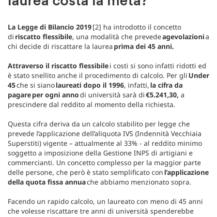
laurea costa la metà?
La Legge di Bilancio 2019
[2] ha introdotto il concetto
di
riscatto flessibile
, una modalità che prevede
agevolazioni
a
chi decide di riscattare la laurea
prima dei 45 anni.
Attraverso il riscatto flessibile
i costi si sono infatti ridotti ed
è stato snellito anche il procedimento di calcolo. Per gli
Under
45
che si siano
laureati dopo il 1996
, infatti,
la cifra da
pagare per ogni anno
di università sarà di
€5.241,30,
a
prescindere dal reddito al momento della richiesta.
Questa cifra deriva da un calcolo stabilito per legge che
prevede l’applicazione dell’aliquota IVS (Indennità Vecchiaia
Superstiti) vigente – attualmente al 33% - al reddito minimo
soggetto a imposizione della Gestione INPS di artigiani e
commercianti. Un concetto complesso per la maggior parte
delle persone, che però è stato semplificato con
l’applicazione
della quota fissa annua
che abbiamo menzionato sopra.
Facendo un rapido calcolo, un laureato con meno di 45 anni
che volesse riscattare tre anni di università spenderebbe