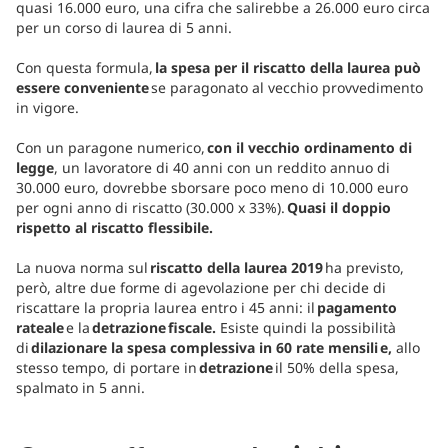
quasi 16.000 euro, una cifra che salirebbe a 26.000 euro circa
per un corso di laurea di 5 anni.
Con questa formula,
la spesa per il riscatto della laurea può
essere conveniente
se paragonato al vecchio provvedimento
in vigore.
Con un paragone numerico,
con il vecchio ordinamento di
legge
, un lavoratore di 40 anni con un reddito annuo di
30.000 euro, dovrebbe sborsare poco meno di 10.000 euro
per ogni anno di riscatto (30.000 x 33%).
Quasi il doppio
rispetto al riscatto flessibile.
La nuova norma sul
riscatto della laurea 2019
ha previsto,
però, altre due forme di agevolazione per chi decide di
riscattare la propria laurea entro i 45 anni: il
pagamento
rateale
e la
detrazione fiscale.
Esiste quindi la possibilità
di
dilazionare la spesa complessiva in 60 rate mensili e,
allo
stesso tempo, di portare in
detrazione
il 50% della spesa,
spalmato in 5 anni.