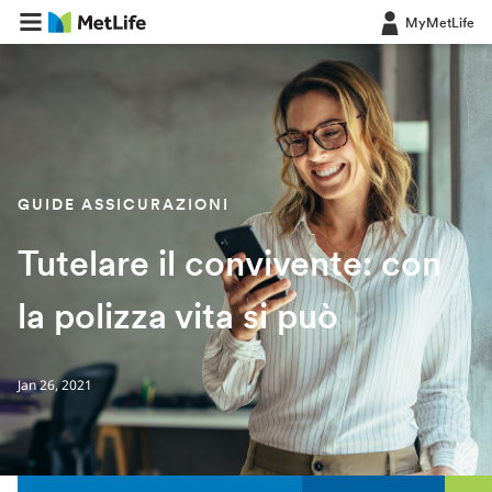
MyMetLife
GUIDE ASSICURAZIONI
Tutelare il convivente: con
la polizza vita si può
Jan 26, 2021