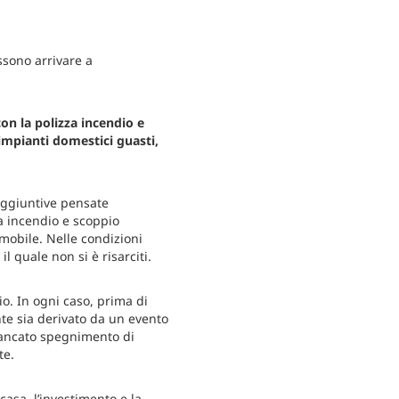
ssono arrivare a
on la polizza incendio e
 impianti domestici guasti,
 aggiuntive pensate
a incendio e scoppio
mmobile. Nelle condizioni
l quale non si è risarciti.
o. In ogni caso, prima di
nte sia derivato da un evento
(mancato spegnimento di
te.
casa, l’investimento e la