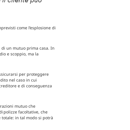
il cliente può
mprevisti come l’esplosione di
a di un mutuo prima casa. In
dio e scoppio, ma la
ssicurarsi per proteggere
dito nel caso in cui
 creditore e di conseguenza
curazioni mutuo che
i polizze facoltative, che
totale: in tal modo si potrà