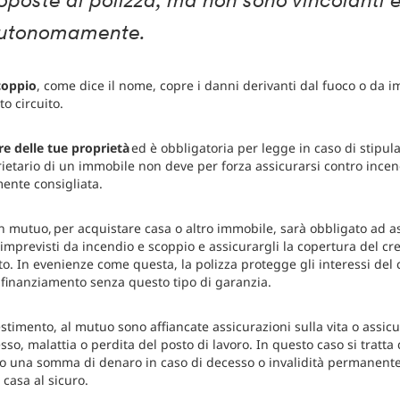
poste di polizza, ma non sono vincolanti e 
autonomamente.
coppio
, come dice il nome, copre i danni derivanti dal fuoco o da i
o circuito.
re delle tue proprietà
ed è obbligatoria per legge in caso di stipul
rietario di un immobile non deve per forza assicurarsi contro incen
ente consigliata.
 mutuo, per acquistare casa o altro immobile, sarà obbligato ad a
li imprevisti da incendio e scoppio e assicurargli la copertura del cre
. In evenienze come questa, la polizza protegge gli interessi del
inanziamento senza questo tipo di garanzia.
estimento, al mutuo sono affiancate assicurazioni sulla vita o assi
o, malattia o perdita del posto di lavoro. In questo caso si tratta d
do una somma di denaro in caso di decesso o invalidità permanente 
 casa al sicuro.