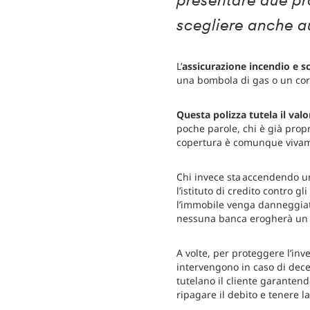
presentare due pro
scegliere anche 
L’
assicurazione incendio e s
una bombola di gas o un cort
Questa polizza tutela il valo
poche parole, chi è già prop
copertura è comunque vivam
Chi invece sta accendendo un
l’istituto di credito contro g
l’immobile venga danneggiato
nessuna banca erogherà un f
A volte, per proteggere l’inv
intervengono in caso di decess
tutelano il cliente garanten
ripagare il debito e tenere la