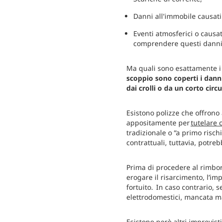
Danni all'immobile causati
Eventi atmosferici o causat
comprendere questi danni
Ma quali sono esattamente i c
scoppio sono coperti i danni
dai crolli o da un corto circ
Esistono polizze che offrono
appositamente per
tutelare
tradizionale o “a primo risch
contrattuali, tuttavia, potre
Prima di procedere al rimbor
erogare il risarcimento, l’im
fortuito. In caso contrario,
elettrodomestici, mancata man
Esistono però altri imprevisti