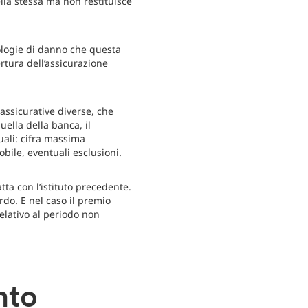
ella stessa ma non restituisce
pologie di danno che questa
rtura dell’assicurazione
 assicurative diverse, che
ella della banca, il
uali: cifra massima
bile, eventuali esclusioni.
ta con l’istituto precedente.
do. E nel caso il premio
elativo al periodo non
nto