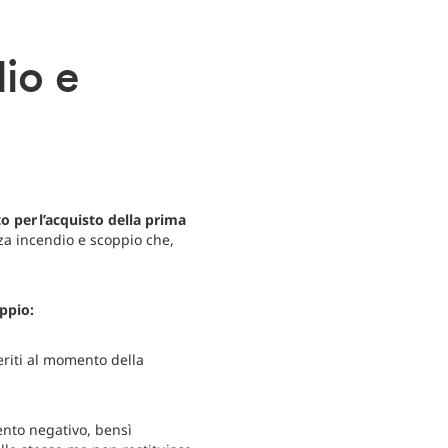
io e
o per l’acquisto della prima
zza incendio e scoppio che,
.
oppio:
eriti al momento della
ento negativo, bensì