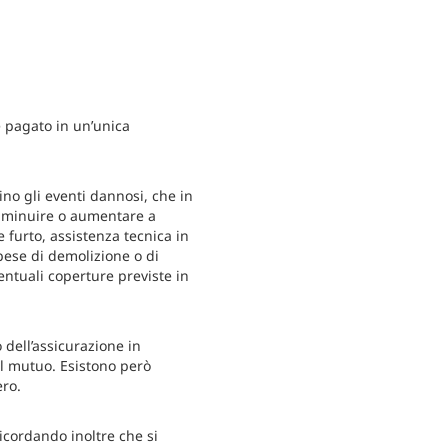
e pagato in un’unica
ino gli eventi dannosi, che in
 diminuire o aumentare a
 furto, assistenza tecnica in
spese di demolizione o di
entuali coperture previste in
 dell’assicurazione in
el mutuo. Esistono però
ero.
 ricordando inoltre che si