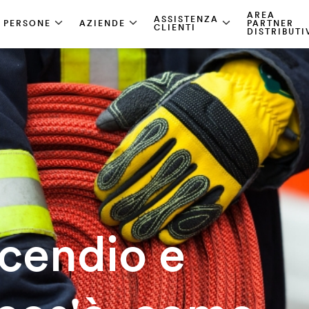
AREA
ASSISTENZA
PERSONE
AZIENDE
PARTNER
CLIENTI
DISTRIBUTI
ncendio e