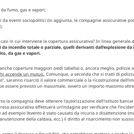
 da fumo, gas e vapori;
i da eventi sociopolitici (in aggiunta, le compagnie assicurative po
).
asi in cui interviene la copertura assicurativa? In linea generale,
c
 da incendio totale o parziale, quelli derivanti dall’esplosione da
uito, da gas e vapori.
 anche coperture maggiori (vedi tabella) o, ancora meglio, polizze
 chi accende un mutuo.
Comunque, a seconda che si tratti di polizz
io”, saranno risarciti il valore commerciale o la ricostruzione dell’i
bbe essere previsto un massimale, ovvero un importo massimo oltre i
so la compagnia deve ottenere l'autorizzazione dell'istituto bancari
presa assicurativa effettuerà un’indagine per verificare che l’incide
 se ad esempio l’evento è stato causato da incuria o disattenzione 
utenzione della caldaia, ecc.) il diritto al risarcimento non sussis
, come il decesso o l’invalidità, che potrebbero mettere a rischio la 