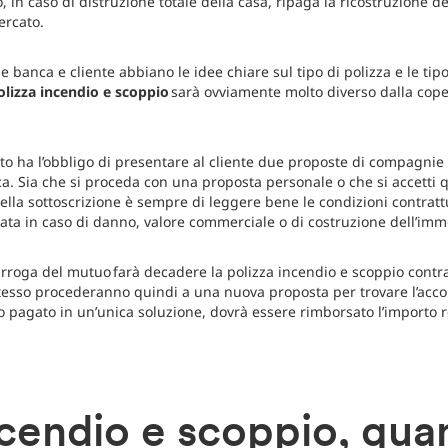
o, in caso di distruzione totale della casa, ripaga la ricostruzione d
mercato.
e banca e cliente abbiano le idee chiare sul tipo di polizza e le ti
olizza incendio e scoppio
sarà ovviamente molto diverso dalla cope
dito ha l’obbligo di presentare al cliente due proposte di compagnie
. Sia che si proceda con una proposta personale o che si accetti qu
ella sottoscrizione è sempre di leggere bene le condizioni contratt
ata in caso di danno, valore commerciale o di costruzione dell’immo
urroga del mutuo farà decadere la polizza incendio e scoppio contrat
stesso procederanno quindi a una nuova proposta per trovare l’accor
to pagato in un’unica soluzione, dovrà essere rimborsato l’importo r
ncendio e scoppio, qua