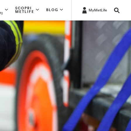
SCOPRI
BLOG
MyMetLife
METLIFE
VI