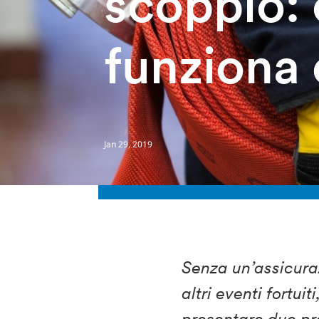
scoppio:
funziona 
Jan 29, 2019
Senza un’assicuraz
altri eventi fortui