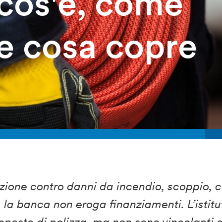
 cos'è, come
e cosa copre
ione contro danni da incendio, scoppio, co
ti, la banca non eroga finanziamenti. L’istit