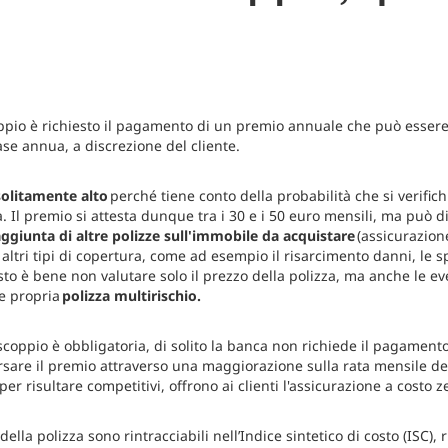
oppio è richiesto il pagamento di un premio annuale che può esser
ase annua, a discrezione del cliente.
 solitamente alto
perché tiene conto della probabilità che si verifich
a. Il premio si attesta dunque tra i 30 e i 50 euro mensili, ma può
ggiunta di altre polizze sull'immobile da acquistare
(assicurazione
 altri tipi di copertura, come ad esempio il risarcimento danni, le 
sto è bene non valutare solo il prezzo della polizza, ma anche le ev
e propria
polizza multirischio.
scoppio è obbligatoria, di solito la banca non richiede il pagamento
rsare il premio attraverso una maggiorazione sulla rata mensile d
 per risultare competitivi, offrono ai clienti l'assicurazione a costo z
 della polizza sono rintracciabili nell’Indice sintetico di costo (ISC),