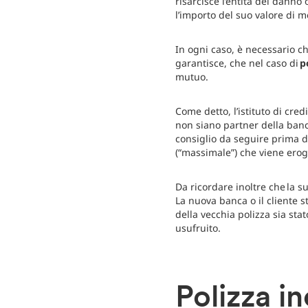
risarcisce l’entità del danno 
l’importo del suo valore di 
In ogni caso, è necessario ch
garantisce, che nel caso di
p
mutuo.
Come detto, l’istituto di cre
non siano partner della banca
consiglio da seguire prima d
(“massimale”) che viene erog
Da ricordare inoltre che la s
La nuova banca o il cliente 
della vecchia polizza sia sta
usufruito.
Polizza i