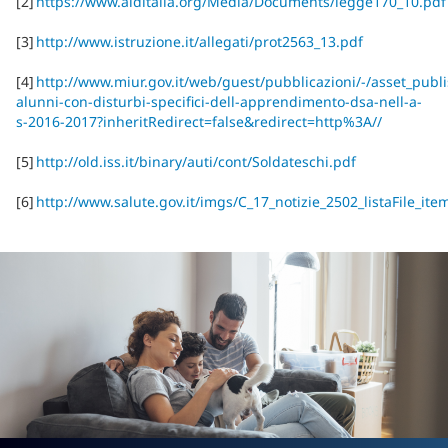
[2]
https://www.aiditalia.org/Media/Documents/legge170_10.pd
[3]
http://www.istruzione.it/allegati/prot2563_13.pdf
[4]
http://www.miur.gov.it/web/guest/pubblicazioni/-/asset_publ
alunni-con-disturbi-specifici-dell-apprendimento-dsa-nell-a-
s-2016-2017?inheritRedirect=false&redirect=http%3A//
[5]
http://old.iss.it/binary/auti/cont/Soldateschi.pdf
[6]
http://www.salute.gov.it/imgs/C_17_notizie_2502_listaFile_it