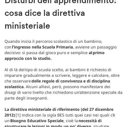
Disturbi dell’apprendimento:
cosa dice la direttiva
ministeriale
Quando inizia il percorso scolastico di un bambino,
con
l’ingresso nella Scuola Primaria
, avviene un passaggio
decisivo: si passa dal gioco puro e semplice
al primo
approccio con lo studio.
Al di là del tipo di scuola scelto, ai bambini è richiesto di
imparare gradualmente a scrivere, leggere e calcolare, oltre
che osservare
delle regole di convivenza e di disciplina
scolastica
. Alcuni allievi, però, possono manifestare dei
disagi di vario livello che richiedono un’attenzione speciale da
parte degli insegnanti.
La direttiva ministeriale di riferimento (del 27 dicembre
2012)
[1] indica con la sigla BES tutti quei casi nei quali c’è
un
Bisogno Educativo Speciale
, cioè la
necessità di
strutturare le lezioni in modo un po’ diverso
, studiate