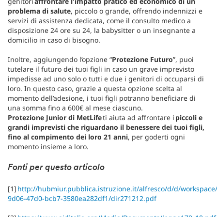
genitori
affrontare l'impatto pratico ed economico di un
problema di salute
, piccolo o grande, offrendo indennizzi e
servizi di assistenza dedicata, come il consulto medico a
disposizione 24 ore su 24, la babysitter o un insegnante a
domicilio in caso di bisogno.
Inoltre, aggiungendo l’opzione “
Protezione Futuro
”, puoi
tutelare il futuro dei tuoi figli in caso un grave imprevisto
impedisse ad uno solo o tutti e due i genitori di occuparsi di
loro. In questo caso, grazie a questa opzione scelta al
momento dell’adesione, i tuoi figli potranno beneficiare di
una somma fino a 600€ al mese ciascuno.
Protezione Junior di MetLife
ti aiuta ad affrontare i
piccoli e
grandi imprevisti che riguardano il benessere dei tuoi figli,
fino al compimento dei loro 21 anni
, per goderti ogni
momento insieme a loro.
Fonti per questo articolo
[1]
http://hubmiur.pubblica.istruzione.it/alfresco/d/d/workspac
9d06-47d0-bcb7-3580ea282df1/dir271212.pdf