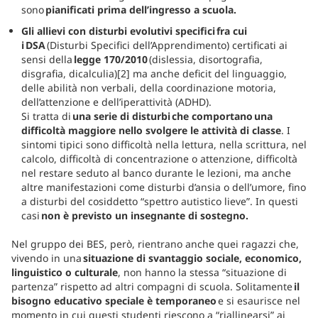
sono
pianificati prima dell’ingresso a scuola.
Gli allievi con disturbi evolutivi specifici fra cui
i DSA
(Disturbi Specifici dell’Apprendimento) certificati ai
sensi della
legge 170/2010
(dislessia, disortografia,
disgrafia, dicalculia)[2] ma anche deficit del linguaggio,
delle abilità non verbali, della coordinazione motoria,
dell’attenzione e dell’iperattività (ADHD).
Si tratta di
una serie di disturbi che comportano una
difficoltà maggiore nello svolgere le attività di classe
. I
sintomi tipici sono difficoltà nella lettura, nella scrittura, nel
calcolo, difficoltà di concentrazione o attenzione, difficoltà
nel restare seduto al banco durante le lezioni, ma anche
altre manifestazioni come disturbi d’ansia o dell’umore, fino
a disturbi del cosiddetto “spettro autistico lieve”. In questi
casi
non è previsto un insegnante di sostegno.
Nel gruppo dei BES, però, rientrano anche quei ragazzi che,
vivendo in una
situazione di svantaggio sociale, economico,
linguistico o culturale
, non hanno la stessa “situazione di
partenza” rispetto ad altri compagni di scuola. Solitamente
il
bisogno educativo speciale è temporaneo
e si esaurisce nel
momento in cui questi studenti riescono a “riallinearsi” ai