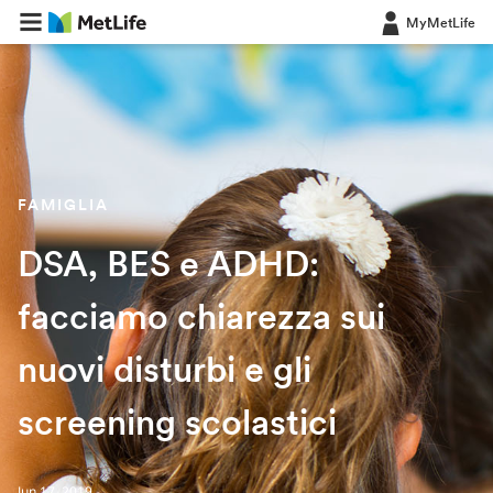
MyMetLife
FAMIGLIA
DSA, BES e ADHD:
facciamo chiarezza sui
nuovi disturbi e gli
screening scolastici
Jun 17, 2019