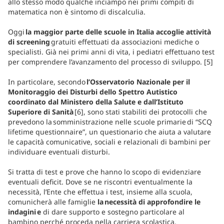
allo stesso modo qualche inciampo nei primi compiti di
matematica non è sintomo di discalculia.
Oggi
la maggior parte delle scuole in Italia accoglie attività
di screening
gratuiti effettuati da associazioni mediche o
specialisti. Già nei primi anni di vita, i pediatri effettuano test
per comprendere l’avanzamento del processo di sviluppo. [5]
In particolare, secondo
l’Osservatorio Nazionale per il
Monitoraggio dei Disturbi dello Spettro Autistico
coordinato dal Ministero della Salute e dall’Istituto
Superiore di Sanità
[6], sono stati stabiliti dei protocolli che
prevedono la somministrazione nelle scuole primarie di “SCQ
lifetime questionnaire”, un questionario che aiuta a valutare
le capacità comunicative, sociali e relazionali di bambini per
individuare eventuali disturbi.
Si tratta di test e prove che hanno lo scopo di evidenziare
eventuali deficit. Dove se ne riscontri eventualmente la
necessità, l’Ente che effettua i test, insieme alla scuola,
comunicherà alle famiglie
la necessità di approfondire le
indagini e
di dare supporto e sostegno particolare al
bambino perché proceda nella carriera scolastica.