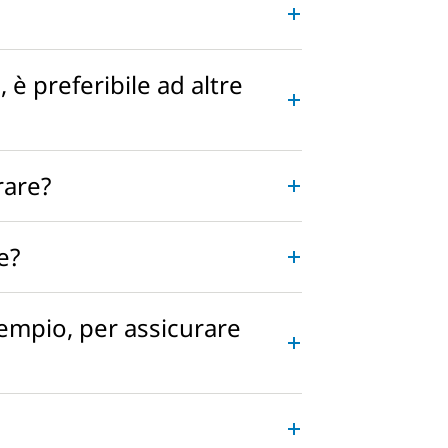
, è preferibile ad altre
rare?
re?
esempio, per assicurare