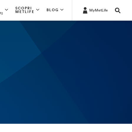
SCOPRI
BLOG
MyMetLife
METLIFE
VI