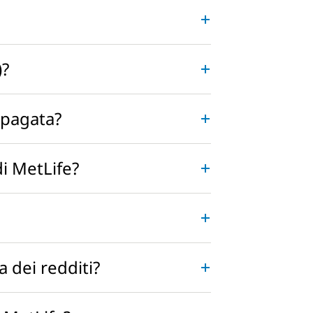
)?
e pagata?
di MetLife?
a dei redditi?