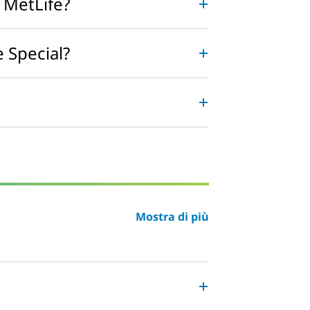
i MetLife?
e Special?
Mostra di più