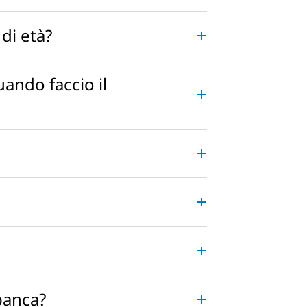
di età?
ndo faccio il
banca?