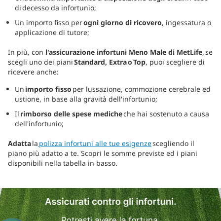
di decesso da infortunio;
Un importo fisso per
ogni giorno di ricovero
, ingessatura o
applicazione di tutore;
In più, con
l'assicurazione infortuni Meno Male di MetLife
, se
scegli uno dei piani
Standard, Extra o Top
, puoi scegliere di
ricevere anche:
Un
importo fisso
per lussazione, commozione cerebrale ed
ustione, in base alla gravità dell'infortunio;
Il
rimborso delle spese mediche
che hai sostenuto a causa
dell'infortunio;
Adatta
la
polizza infortuni alle tue esigenze
scegliendo il
piano più adatto a te. Scopri le somme previste ed i piani
disponibili nella tabella in basso.