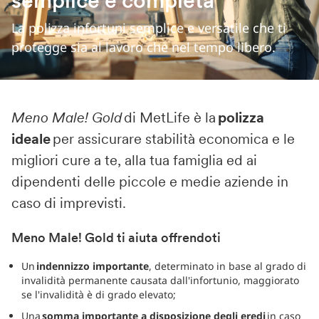
semplice e completa
La polizza infortuni semplice e versatile che ti
protegge sia al lavoro che nel tempo libero.
Meno Male! Gold
di MetLife è la
polizza
ideale
per assicurare stabilità economica e le
migliori cure a te, alla tua famiglia ed ai
dipendenti delle piccole e medie aziende in
caso di imprevisti.
Meno Male! Gold ti aiuta offrendoti
Un
indennizzo importante
, determinato in base al grado di
invalidità permanente causata dall'infortunio, maggiorato
se l'invalidità è di grado elevato;
Una
somma importante a disposizione degli eredi
in caso